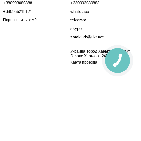
+380993080888
+380993080888
+380966218121
whats-app
telegram
Перезвонить вам?
skype
zamki.kh@ukr.net
Украина, город Харьков проспект
Герове Харькова 247Б.
Карта проезда