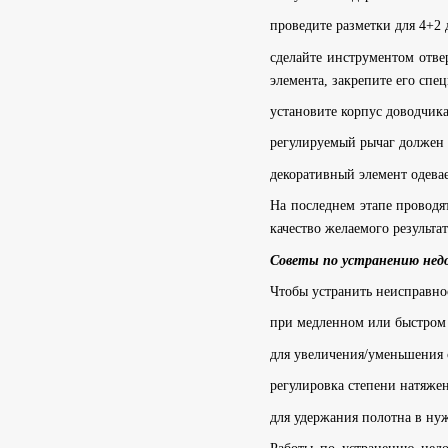
проведите разметки для 4+2 
сделайте инструментом отве
элемента, закрепите его спе
установите корпус доводчика
регулируемый рычаг должен 
декоративный элемент одевае
На последнем этапе проводя
качество желаемого результа
Советы по устранению нед
Чтобы устранить неисправно
при медленном или быстром 
для увеличения/уменьшения с
регулировка степени натяже
для удержания полотна в ну