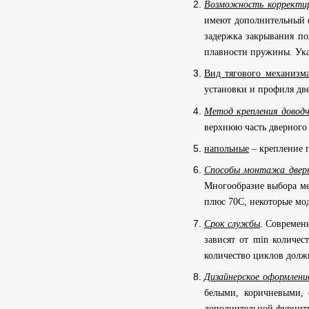
Возможность корректир
имеют дополнительный ф
задержка закрывания по
плавности пружины. Ука
Вид тягового механизм
установки и профиля дв
Метод крепления довод
верхнюю часть дверного
напольные
– крепление 
Способы монтажа дверн
Многообразие выбора ме
плюс 70С, некоторые мод
Срок службы
. Современ
зависят от min количес
количество циклов долж
Дизайнерское оформлени
белыми, коричневыми, 
дополнительной фурниту