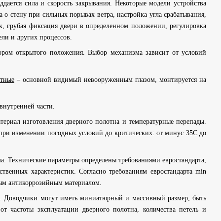
дается сила и скорость закрывания. Некоторые модели устройства
о стену при сильных порывах ветра, настройка угла срабатывания,
, грубая фиксация двери в определенном положении, регулировка
ли и других процессов.
тором открытого положения. Выбор механизма зависит от условий
стные
– основной видимый невооруженным глазом, монтируется на
внутренней части.
териал изготовления дверного полотна и температурные перепады.
ри изменении погодных условий до критических: от минус 35С до
. Технические параметры определены требованиями евростандарта,
ственных характеристик. Согласно требованиям евростандарта min
тым антикоррозийным материалом.
. Доводчики могут иметь миниатюрный и массивный размер, быть
т частоты эксплуатации дверного полотна, количества петель и