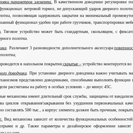
овки параметров элемента.
В качественном доводчике регулировке под
ункционал: ветровой тормоз, не допускающий ударов дверного полотна 
лотна, позволяющая задерживать закрытия на минимальный промежуток
занный функционал удобен при работе грузчиков, транспортировки мебе
а
. Тяговое устройство может быть стандартным, скользящим, с фикса
ерного полотна.
чика
. Различают 3 разновидности дополнительного аксессуара:
поверхно
 полотна;
проводится в напольном покрытии;
скрытые –
устройство монтируется во 
ого доводчика
. При установке дверного доводчика важно учитывать ма
ханизмов представлено доводчиками, способными выполнять функции п
ели рассчитаны на работу в особых условиях – до минус 45С.
ные механизмы имеют длительный срок службы, защищены от вандализма
тва циклов открывания/закрывания без ухудшения первоначальных каче
но составлять 500 тыс., а корпус элемента должен быть прочным, покры
е.
Вид механизма зависит от количества функциональных особенностей
серыми и др. Также параметры и дизайнерское оформление зависят о
ры на нем.