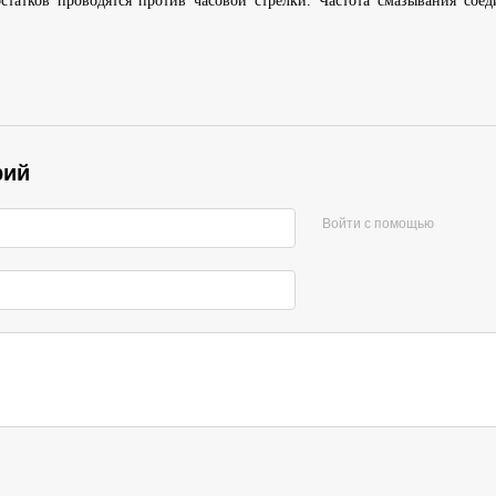
статков проводятся против часовой стрелки. Частота смазывания сое
рий
Войти с помощью