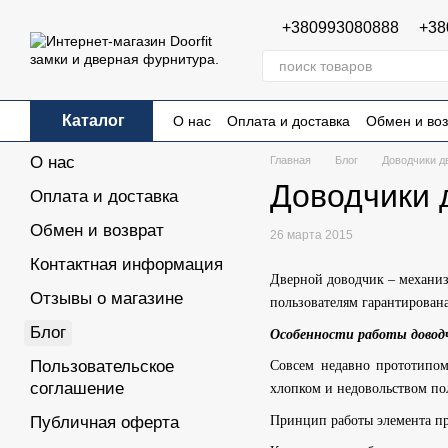
Перейти к основному контенту
+380993080888
+38
Каталог
О нас
Оплата и доставка
Обмен и воз
Пользовательское соглашение
Публи
О нас
Главная
Блог
Доводчики д
Доводчики 
Оплата и доставка
Обмен и возврат
26 марта 2015
Контактная информация
Дверной доводчик – механиз
Отзывы о магазине
пользователям гарантирован
Блог
Особенности работы довод
Пользовательское
Совсем недавно прототипом
соглашение
хлопком и недовольством по
Принцип работы элемента пр
Публичная оферта