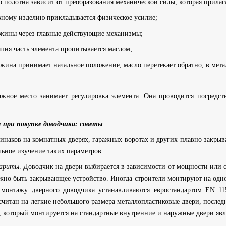
о полотна зависит от преобразования механической силы, которая прилаг
вному изделию прикладывается физическое усилие;
ужины через главные действующие механизмы;
шня часть элемента пропитывается маслом;
жина принимает начальное положение, масло перетекает обратно, в мета
ажное место занимает регулировка элемента. Она проводится посред
при покупке доводчика: советы
инаков на комнатных дверях, гаражных воротах и других плавно закры
ьное изучение таких параметров.
бариты
. Доводчик на двери выбирается в зависимости от мощности или 
олжно быть закрывающее устройство. Иногда строители монтируют на одн
монтажу дверного доводчика устанавливаются евростандартом EN 11
ссчитан на легкие небольшого размера металлопластиковые двери, после
 который монтируется на стандартные внутренние и наружные двери явля