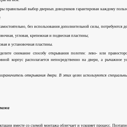
ры правильный выбор дверных доводчиков гарантирован каждому польз
ж
самостоятельно, без использования дополнительной силы, потребуются д
овочная, угловая, крепежная и подвесная пластины;
ловая и установочная пластины.
делите снимание способу открывания полотен: лево- или правостор
новной корпус располагается непосредственно на двери, а рычажное у
ограничитель открывания двери. В этих целях используются специальн
нтажа
ктации вместе со схемой монтажа облегчает и ускоряет процесс. Поэтап