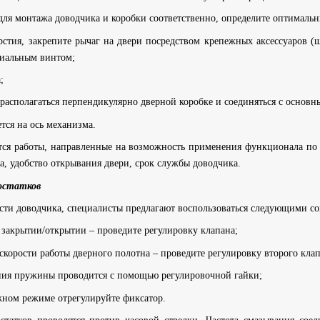
для монтажа доводчика и коробки соответственно, определите оптималь
рстия, закрепите рычаг на двери посредством крепежных аксессуаров 
циальным винтом;
;
располагаться перпендикулярно дверной коробке и соединяться с основн
тся на ось механизма.
тся работы, направленные на возможность применения функционала по 
та, удобство открывания двери, срок службы доводчика.
остатков
сти доводчика, специалисты предлагают воспользоваться следующими со
закрытии/открытии – проведите регулировку клапана;
корости работы дверного полотна – проведите регулировку второго клап
ния пружины проводится с помощью регулировочной гайки;
жном режиме отрегулируйте фиксатор.