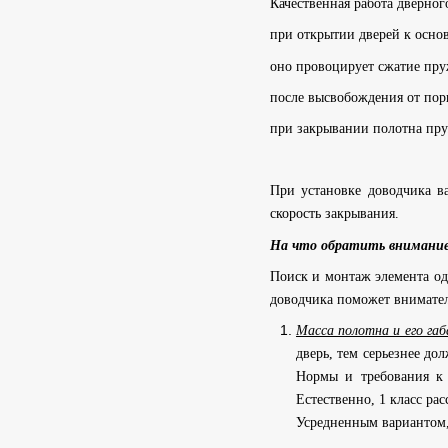
Качественная работа дверног
при открытии дверей к осно
оно провоцирует сжатие пр
после высвобождения от пор
при закрывании полотна пру
При установке доводчика в
скорость закрывания.
На что обратить внимание 
Поиск и монтаж элемента од
доводчика поможет внимател
Масса полотна и его га
дверь, тем серьезнее д
Нормы и требования к 
Естественно, 1 класс ра
Усредненным вариантом,