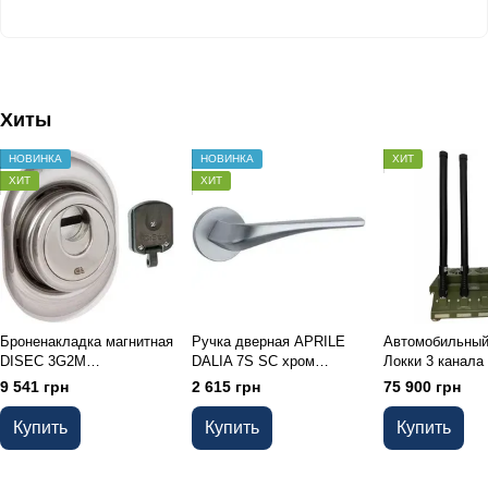
Хиты
НОВИНКА
НОВИНКА
ХИТ
ХИТ
ХИТ
Броненакладка магнитная
Ручка дверная APRILE
Автомобильны
DISEC 3G2M
DALIA 7S SC хром
Локки 3 канала 
цилиндровая Хром
матовый
FPV)
9 541 грн
2 615 грн
75 900 грн
полированный
Купить
Купить
Купить