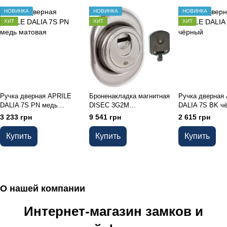
НОВИНКА
НОВИНКА
НОВИНКА
ХИТ
ХИТ
ХИТ
Ручка дверная APRILE
Броненакладка магнитная
Ручка дверная
DALIA 7S PN медь
DISEC 3G2M
DALIA 7S BK ч
матовая
цилиндровая Хром
3 233 грн
9 541 грн
2 615 грн
полированный
Купить
Купить
Купить
О нашей компании
Интернет-магазин замков и