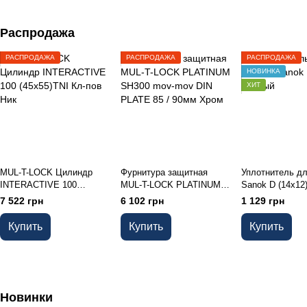
Распродажа
РАСПРОДАЖА
РАСПРОДАЖА
РАСПРОДАЖА
НОВИНКА
ХИТ
MUL-T-LOCK Цилиндр
Фурнитура защитная
Уплотнитель д
INTERACTIVE 100
MUL-T-LOCK PLATINUM
Sanok D (14х12
(45x55)TNI Кл-пов Ник
SH300 mov-mov DIN
7 522 грн
6 102 грн
1 129 грн
PLATE 85 / 90мм Хром
Купить
Купить
Купить
Новинки