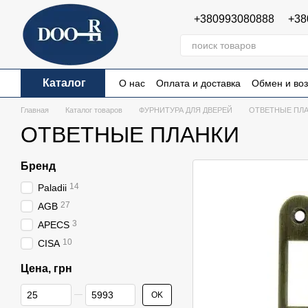
Перейти к основному контенту
+380993080888
+38
Каталог
О нас
Оплата и доставка
Обмен и воз
Пользовательское соглашение
Публи
Главная
Каталог товаров
ФУРНИТУРА ДЛЯ ДВЕРЕЙ
ОТВЕТНЫЕ ПЛ
ОТВЕТНЫЕ ПЛАНКИ
Бренд
14
Paladii
27
AGB
3
APECS
10
CISA
Цена, грн
От Цена, грн
До Цена, грн
OK