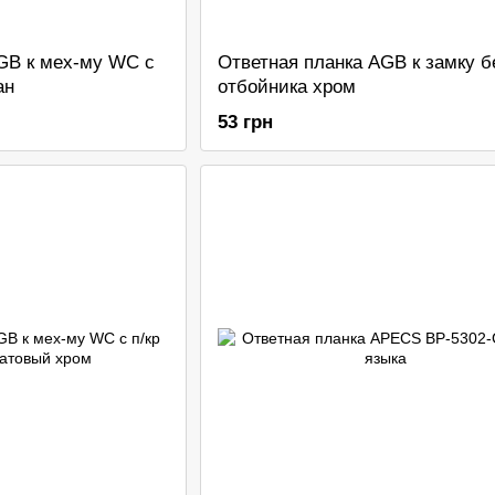
GB к мех-му WC с
Ответная планка AGB к замку б
ан
отбойника хром
53 грн