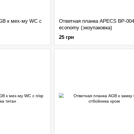
GB к мех-му WC с
Ответная планка APECS BP-00
economy (экоупаковка)
25 грн