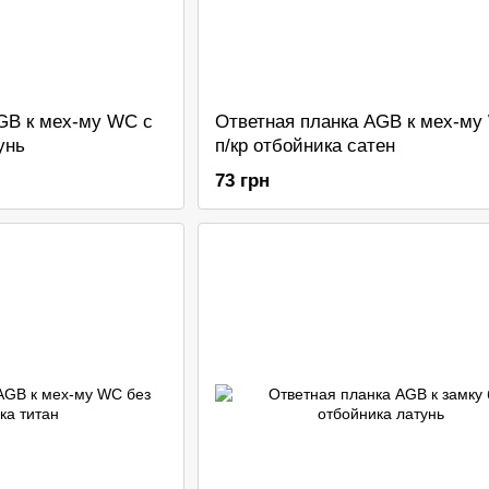
GB к мех-му WC с
Ответная планка AGB к мех-му
унь
п/кр отбойника сатен
73 грн