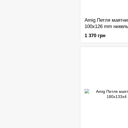
Amig Петля маятни
100x126 mm никел
1 370 грн