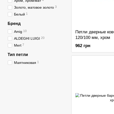
4
Хром, Хром/мат
3
Золото, матовое золото
1
Белый
Бренд
10
Amig
Петли дверные ко
120/100 мм, хром
20
ALDEGHI LUIGI
7
Mert
962 грн
Тип петли
1
Маятниковая