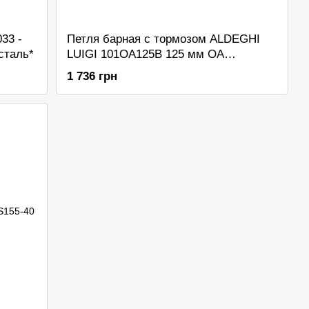
33 -
Петля барная с тормозом ALDEGHI
сталь*
LUIGI 101OA125B 125 мм OA
античная латунь
1 736 грн