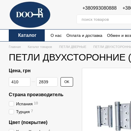
Перейти к основному контенту
+380993080888
+38
Каталог
О нас
Оплата и доставка
Обмен и воз
Пользовательское соглашение
Публи
Главная
Каталог товаров
ПЕТЛИ ДВЕРНЫЕ
ПЕТЛИ ДВУХСТОРОННИ
ПЕТЛИ ДВУХСТОРОННИЕ 
Цена, грн
От Цена, грн
До Цена, грн
OK
Страна производитель
10
Испания
7
Турция
Цвет (покрытие)