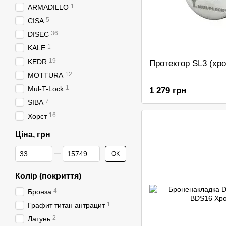
1
ARMADILLO
5
CISA
36
DISEC
1
KALE
19
KEDR
Протектор SL3 (хр
12
MOTTURA
1
Mul-T-Lock
1 279 грн
7
SIBA
16
Хорст
Ціна, грн
Від Ціна, грн
До Ціна, грн
ОК
Колір (покриття)
4
Бронза
1
Графит титан антрацит
2
Латунь