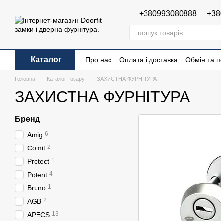
Перейти до основного контенту
+380993080888
+38
Каталог
Про нас
Оплата і доставка
Обмін та 
Публічна оферта
Головна
Каталог товару
ЗАХИСТНА ФУРНІТУРА
ЗАХИСТНА ФУРНІТУРА
Бренд
6
Amig
2
Comit
1
Protect
4
Potent
1
Bruno
2
AGB
13
APECS