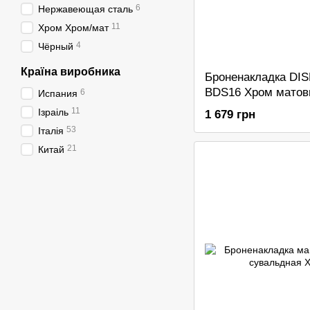
6
Нержавеющая сталь
11
Хром Хром/мат
4
Чёрный
Країна виробника
Броненакладка DI
BDS16 Хром матов
6
Испания
11
Ізраіль
1 679 грн
53
Італія
21
Китай