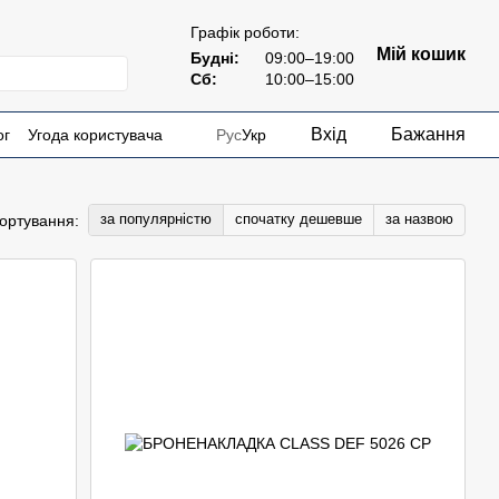
Графік роботи:
Мій кошик
Будні:
09:00–19:00
Сб:
10:00–15:00
Вхід
Бажання
ог
Угода користувача
Рус
Укр
за популярністю
спочатку дешевше
за назвою
ортування: