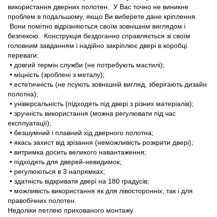
використання дверних полотен. У Вас точно не виникне
проблем в подальшому, якщо Ви виберете дане кріплення.
Вони помітно відрізняються своїм зовнішнім виглядом і
безпекою. Конструкція бездоганно справляється зі своїм
головним завданням і надійно закріплює двері в коробці.
переваги:
• довгий термін служби (не потребують мастилі);
• міцність (зроблені з металу);
• естетичність (не псують зовнішній вигляд, зберігають дизайн
полотна);
• універсальність (підходять під двері з різних матеріалів);
• зручність використання (можна регулювати під час
експлуатації);
• безшумний і плавний хід дверного полотна;
• якась захист від зрізання (неможливість розкрити двері);
• витримка досить великого навантаження;
• підходять для дверей-невидимок;
• регулюються в 3 напрямках;
• здатність відкривати двері на 180 градусів;
• можливість використання як для лівосторонніх, так і для
правобічних полотен.
Недоліки петлею прихованого монтажу