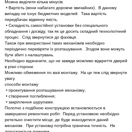
Можна виділити кілька мінусів:
• Вартість (вони набагато дорожче звичайних). В даному
випадку не існує бюджетних моделей. Така вартість
передбачає відмінну якість.
• Складність самостійної установки без спеціального
обладнання і досвіду, так як це досить складний технологічний
процес. Слід звернутися до фахівця.
Також при використанні таких механізмів необхідно
періодично перевіряти їх розташування. Згодом вони можуть
бути збиті з налаштувань.
Необхідно відзначити, що не завжди можливо відкриття дверей
в різні сторони.
Можливо обмеження по вазі монтажу. На це теж слід звернути
увагу.
способи монтажу
• проектування розташування механізму;
• створення поглиблення;
• закріплення шурупами.
Полотно з подібною конструкцією встановлюється в
завершенні ремонтних робіт. Перед установкою необхідно
ретельно очистити місце, де буде знаходитися даний
механізм. При установці потрібна гранична точність. Не
допускаються помилки.