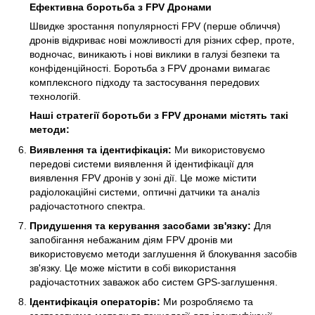
Ефективна боротьба з FPV Дронами
Швидке зростання популярності FPV (перше обличчя)
дронів відкриває нові можливості для різних сфер, проте,
водночас, виникають і нові виклики в галузі безпеки та
конфіденційності. Боротьба з FPV дронами вимагає
комплексного підходу та застосування передових
технологій.
Наші стратегії боротьби з FPV дронами містять такі
методи:
Виявлення та ідентифікація:
Ми використовуємо
передові системи виявлення й ідентифікації для
виявлення FPV дронів у зоні дії. Це може містити
радіолокаційні системи, оптичні датчики та аналіз
радіочастотного спектра.
Придушення та керування засобами зв'язку:
Для
запобігання небажаним діям FPV дронів ми
використовуємо методи заглушення й блокування засобів
зв'язку. Це може містити в собі використання
радіочастотних заважок або систем GPS-заглушення.
Ідентифікація операторів:
Ми розробляємо та