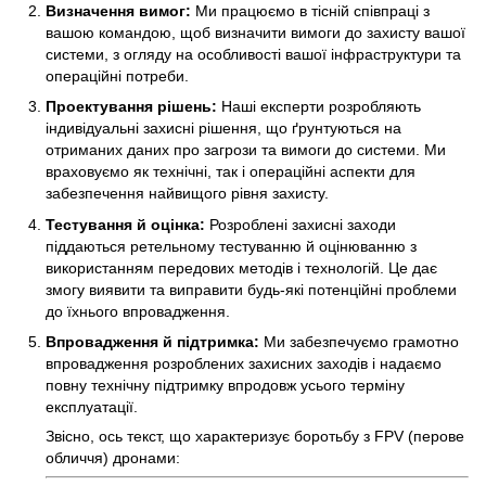
Визначення вимог:
Ми працюємо в тісній співпраці з
вашою командою, щоб визначити вимоги до захисту вашої
системи, з огляду на особливості вашої інфраструктури та
операційні потреби.
Проектування рішень:
Наші експерти розробляють
індивідуальні захисні рішення, що ґрунтуються на
отриманих даних про загрози та вимоги до системи. Ми
враховуємо як технічні, так і операційні аспекти для
забезпечення найвищого рівня захисту.
Тестування й оцінка:
Розроблені захисні заходи
піддаються ретельному тестуванню й оцінюванню з
використанням передових методів і технологій. Це дає
змогу виявити та виправити будь-які потенційні проблеми
до їхнього впровадження.
Впровадження й підтримка:
Ми забезпечуємо грамотно
впровадження розроблених захисних заходів і надаємо
повну технічну підтримку впродовж усього терміну
експлуатації.
Звісно, ось текст, що характеризує боротьбу з FPV (перове
обличчя) дронами: