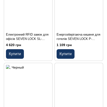
Електронний RFID замок для
Енергозберігаюча кишеня для
офісів SEVEN LOCK SL-
готелів SEVEN LOCK P-
7737S black ID EM
7751MF white
4 620 грн
1 109 грн
Купити
Купити