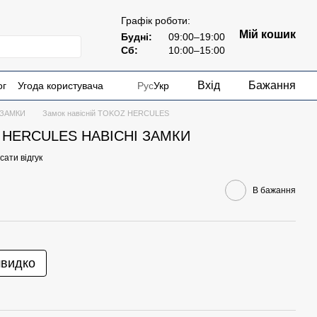
Графік роботи:
Мій кошик
Будні:
09:00–19:00
Сб:
10:00–15:00
Вхід
Бажання
ог
Угода користувача
Рус
Укр
 ЗАМКИ
Замок навісній TOKOZ HERCULES
Z HERCULES НАВІСНІ ЗАМКИ
ати відгук
В бажання
швидко