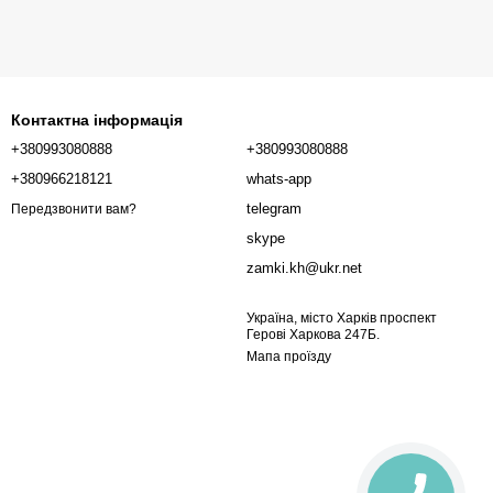
Контактна інформація
+380993080888
+380993080888
+380966218121
whats-app
telegram
Передзвонити вам?
skype
zamki.kh@ukr.net
Україна, місто Харків проспект
Герові Харкова 247Б.
Мапа проїзду