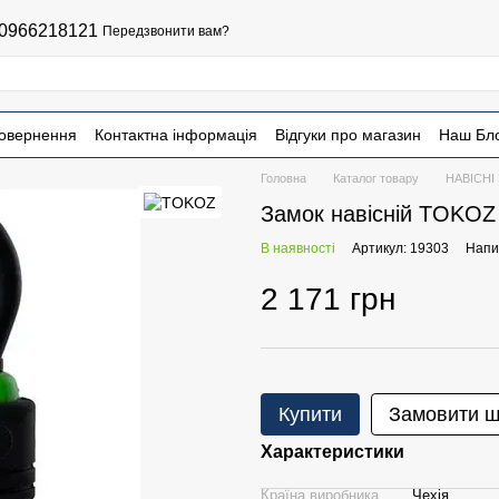
0966218121
Передзвонити вам?
повернення
Контактна інформація
Відгуки про магазин
Наш Бл
Головна
Каталог товару
НАВІСНІ
Замок навісній TOKO
В наявності
Артикул: 19303
Напис
2 171 грн
Купити
Замовити 
Характеристики
Країна виробника
Чехія