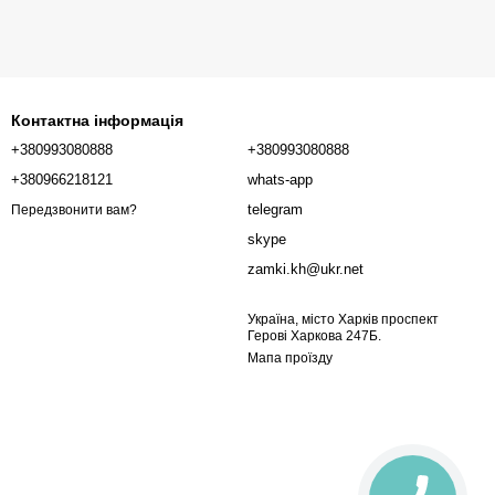
Контактна інформація
+380993080888
+380993080888
+380966218121
whats-app
telegram
Передзвонити вам?
skype
zamki.kh@ukr.net
Україна, місто Харків проспект
Герові Харкова 247Б.
Мапа проїзду