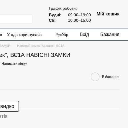
Графік роботи:
Мій кошик
Будні:
09:00–19:00
Сб:
10:00–15:00
Вхід
Бажання
ог
Угода користувача
Рус
Укр
 ЗАМКИ
Навісний замок "Авантек", ВС1А
тек", ВС1А НАВІСНІ ЗАМКИ
Написати відгук
В бажання
швидко
нтія