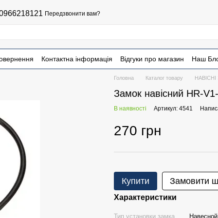
0966218121
Передзвонити вам?
повернення
Контактна інформація
Відгуки про магазин
Наш Бл
Головна
Каталог товару
НАВІСНІ
Замок навісний HR-V1
В наявності
Артикул: 4541
Написа
270 грн
Купити
Замовити 
Характеристики
Тип установки замка
Навесной