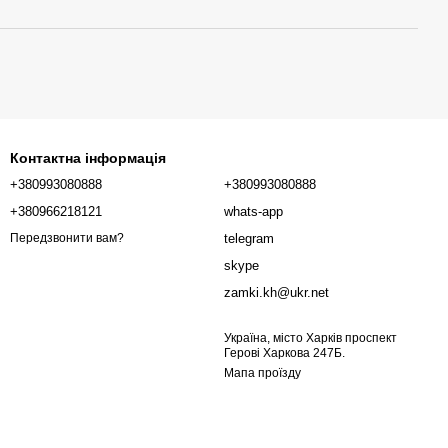
Контактна інформація
+380993080888
+380993080888
+380966218121
whats-app
telegram
Передзвонити вам?
skype
zamki.kh@ukr.net
Україна, місто Харків проспект
Герові Харкова 247Б.
Мапа проїзду