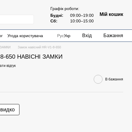
Графік роботи:
Мій кошик
Будні:
09:00–19:00
Сб:
10:00–15:00
Вхід
Бажання
ог
Угода користувача
Рус
Укр
 ЗАМКИ
Замок навісний HR-V1-8-650
-8-650 НАВІСНІ ЗАМКИ
ти відгук
В бажання
швидко