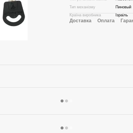
Тип механізму
Пиновый
Країна виробника
Ізраіль
Доставка
Оплата
Гара