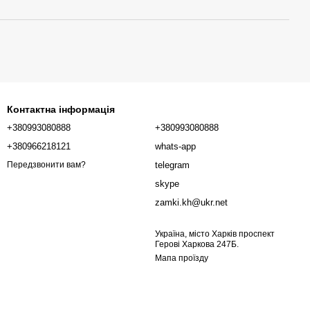
Контактна інформація
+380993080888
+380993080888
+380966218121
whats-app
telegram
Передзвонити вам?
skype
zamki.kh@ukr.net
Україна, місто Харків проспект
Герові Харкова 247Б.
Мапа проїзду