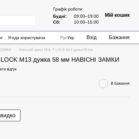
Графік роботи:
Мій кошик
Будні:
09:00–19:00
Сб:
10:00–15:00
Вхід
Бажання
ог
Угода користувача
Рус
Укр
 ЗАМКИ
Навісний замок MUL-T-LOCK М13 дужка 58 мм
T-LOCK М13 дужка 58 мм НАВІСНІ ЗАМКИ
ти відгук
В бажання
швидко