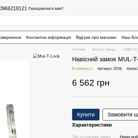
0966218121
Передзвонити вам?
повернення
Контактна інформація
Відгуки про магазин
Наш Бл
Головна
Каталог товару
НАВІСНІ
Навісний замок MUL-
В наявності
Артикул: 2036
Написа
6 562 грн
Купити
Замовити 
Характеристики
Тип установки замка
Навесной