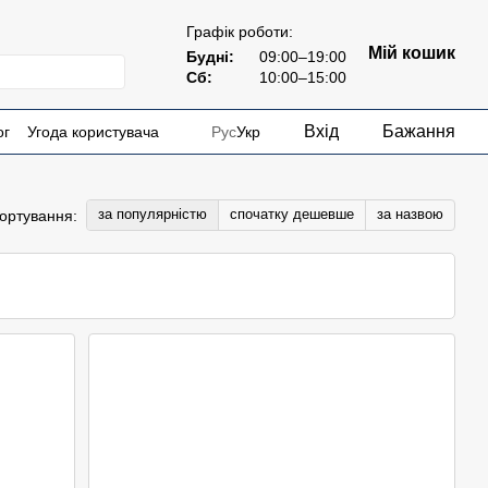
Графік роботи:
Мій кошик
Будні:
09:00–19:00
Сб:
10:00–15:00
Вхід
Бажання
ог
Угода користувача
Рус
Укр
за популярністю
спочатку дешевше
за назвою
ортування: