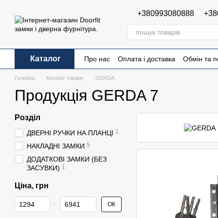
Перейти до основного контенту
+380993080888
+38
Каталог
Про нас
Оплата і доставка
Обмін та 
Публічна оферта
Головна
Каталог товару
GERDA
Продукція GERDA 7
Розділ
1
ДВЕРНІ РУЧКИ НА ПЛАНЦІ
5
НАКЛАДНІ ЗАМКИ
ДОДАТКОВІ ЗАМКИ (БЕЗ
1
ЗАСУВКИ)
Ціна, грн
Від Ціна, грн
До Ціна, грн
ОК