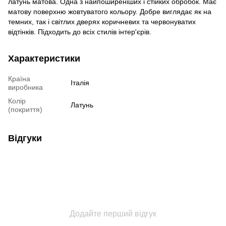
латунь матова. Одна з найпоширеніших і стійких обробок. Має
матову поверхню жовтуватого кольору. Добре виглядає як на
темних, так і світлих дверях коричневих та червонуватих
відтінків. Підходить до всіх стилів інтер'єрів.
Характеристики
Країна
Італія
виробника
Колір
Латунь
(покриття)
Відгуки
Додайте перший відгук