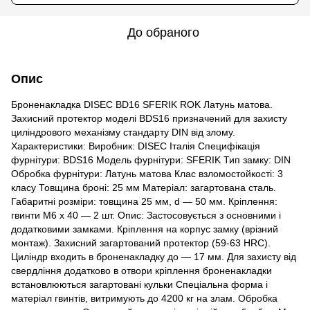
До обраного
Опис
Броненакладка DISEC BD16 SFERIK ROK Латунь матова.
Захисний протектор моделі BDS16 призначений для захисту
циліндрового механізму стандарту DIN від злому.
Характеристики: Виробник: DISEC Італія Специфікація
фурнітури: BDS16 Модель фурнітури: SFERIK Тип замку: DIN
Обробка фурнітури: Латунь матова Клас взломостойкості: 3
класу Товщина броні: 25 мм Матеріал: загартована сталь.
Габаритні розміри: товщина 25 мм, d — 50 мм. Кріплення:
гвинти М6 х 40 — 2 шт. Опис: Застосовується з основними і
додатковими замками. Кріплення на корпус замку (врізний
монтаж). Захисний загартований протектор (59-63 HRC).
Циліндр входить в броненакладку до — 17 мм. Для захисту від
свердління додатково в отвори кріплення броненакладки
встановлюються загартовані кульки Спеціальна форма і
матеріал гвинтів, витримують до 4200 кг на злам. Обробка