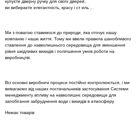
купуєте дверну ручку для своїх дверей,
ви вибираєте елегантність, красу і ст иль ...
Ми з повагою ставимося до природи, яка оточує нашу
компанію і наше життя. Тому ми ввели правила шанобливого
ставлення до навколишнього середовища для зменшення
рівня шкідливих викидів і поліпшення умов роботи на
виробництві.
Всі основні виробничі процеси постійно контролюються, і ми
вимагаємо від наших постачальників застосування Системи
менеджменту впливу на навколишнє середовище для
запобігання забруднення води і викидів в атмосферу.
Немає товарів