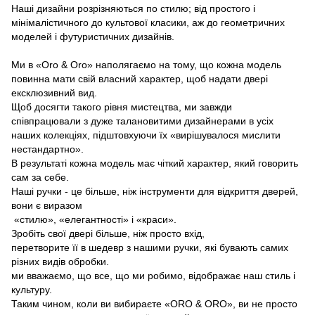
Наші дизайни розрізняються по стилю; від простого і
мінімалістичного до культової класики, аж до геометричних
моделей і футуристичних дизайнів.
Ми в «Oro & Oro» наполягаємо на тому, що кожна модель
повинна мати свій власний характер, щоб надати двері
ексклюзивний вид.
Щоб досягти такого рівня мистецтва, ми завжди
співпрацювали з дуже талановитими дизайнерами в усіх
наших колекціях, підштовхуючи їх «вирішувалося мислити
нестандартно».
В результаті кожна модель має чіткий характер, який говорить
сам за себе.
Наші ручки - це більше, ніж інструменти для відкриття дверей,
вони є виразом
«стилю», «елегантності» і «краси».
Зробіть свої двері більше, ніж просто вхід,
перетворите її в шедевр з нашими ручки, які бувають самих
різних видів обробки.
ми вважаємо, що все, що ми робимо, відображає наш стиль і
культуру.
Таким чином, коли ви вибираєте «ORO & ORO», ви не просто