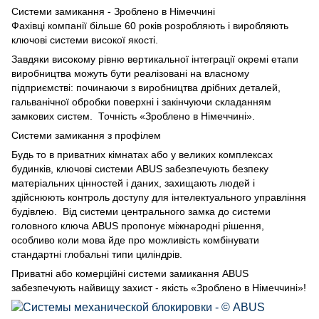
Системи замикання - Зроблено в Німеччині
Фахівці компанії більше 60 років розробляють і виробляють
ключові системи високої якості.
Завдяки високому рівню вертикальної інтеграції окремі етапи
виробництва можуть бути реалізовані на власному
підприємстві: починаючи з виробництва дрібних деталей,
гальванічної обробки поверхні і закінчуючи складанням
замкових систем. Точність «Зроблено в Німеччині».
Системи замикання з профілем
Будь то в приватних кімнатах або у великих комплексах
будинків, ключові системи ABUS забезпечують безпеку
матеріальних цінностей і даних, захищають людей і
здійснюють контроль доступу для інтелектуального управління
будівлею. Від системи центрального замка до системи
головного ключа ABUS пропонує міжнародні рішення,
особливо коли мова йде про можливість комбінувати
стандартні глобальні типи циліндрів.
Приватні або комерційні системи замикання ABUS
забезпечують найвищу захист - якість «Зроблено в Німеччині»!