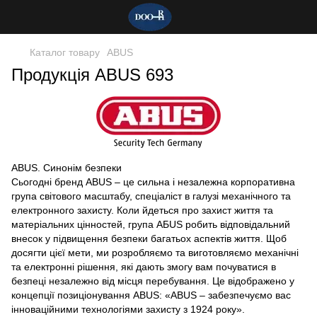
Каталог товару
ABUS
Продукція ABUS 693
ABUS. Синонім безпеки
Сьогодні бренд АBUS – це сильна і незалежна корпоративна
група світового масштабу, спеціаліст в галузі механічного та
електронного захисту. Коли йдеться про захист життя та
матеріальних цінностей, група АБUS робить відповідальний
внесок у підвищення безпеки багатьох аспектів життя. Щоб
досягти цієї мети, ми розробляємо та виготовляємо механічні
та електронні рішення, які дають змогу вам почуватися в
безпеці незалежно від місця перебування. Це відображено у
концепції позиціонування АBUS: «ABUS – забезпечуємо вас
інноваційними технологіями захисту з 1924 року».