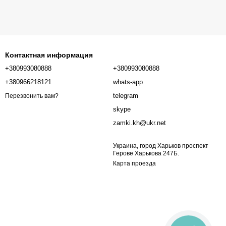
Контактная информация
+380993080888
+380993080888
+380966218121
whats-app
telegram
Перезвонить вам?
skype
zamki.kh@ukr.net
Украина, город Харьков проспект
Герове Харькова 247Б.
Карта проезда