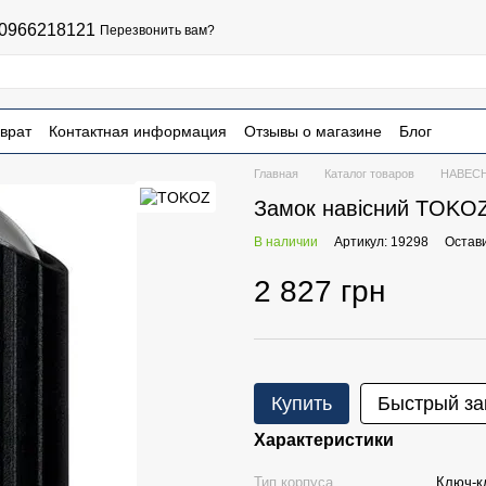
0966218121
Перезвонить вам?
врат
Контактная информация
Отзывы о магазине
Блог
чная оферта
Главная
Каталог товаров
НАВЕС
Замок навісний TOK
В наличии
Артикул: 19298
Остав
2 827 грн
Купить
Быстрый за
Характеристики
Тип корпуса
Ключ-к