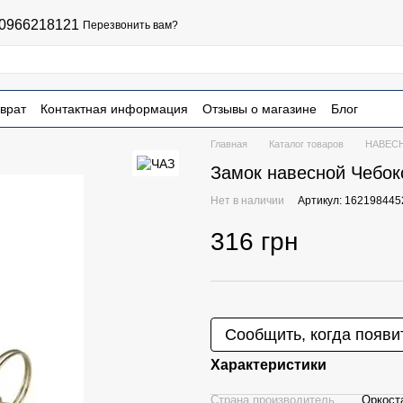
0966218121
Перезвонить вам?
врат
Контактная информация
Отзывы о магазине
Блог
чная оферта
Главная
Каталог товаров
НАВЕС
Замок навесной Чебо
Нет в наличии
Артикул: 162198445
316 грн
Сообщить, когда появи
Характеристики
Страна производитель
Оркост