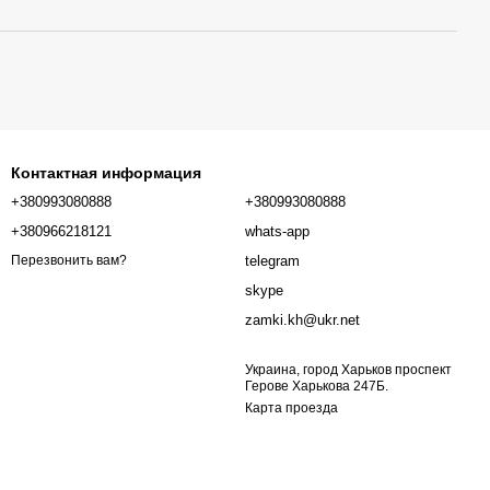
Контактная информация
+380993080888
+380993080888
+380966218121
whats-app
telegram
Перезвонить вам?
skype
zamki.kh@ukr.net
Украина, город Харьков проспект
Герове Харькова 247Б.
Карта проезда