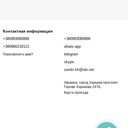
Контактная информация
+380993080888
+380993080888
+380966218121
whats-app
telegram
Перезвонить вам?
skype
zamki.kh@ukr.net
Украина, город Харьков проспект
Герове Харькова 247Б.
Карта проезда