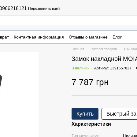
0966218121
Перезвонить вам?
врат
Контактная информация
Отзывы о магазине
Блог
чная оферта
Главная
Каталог товаров
НАКЛА
Замок накладной MO
В наличии
Артикул: 1391657827
7 787 грн
Купить
Быстрый за
Характеристики
Тип механизма
Цилинд