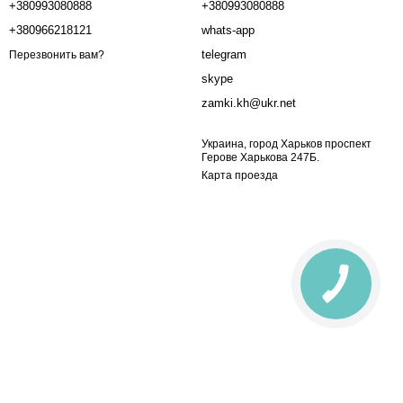
+380993080888
+380993080888
+380966218121
whats-app
telegram
Перезвонить вам?
skype
zamki.kh@ukr.net
Украина, город Харьков проспект
Герове Харькова 247Б.
Карта проезда