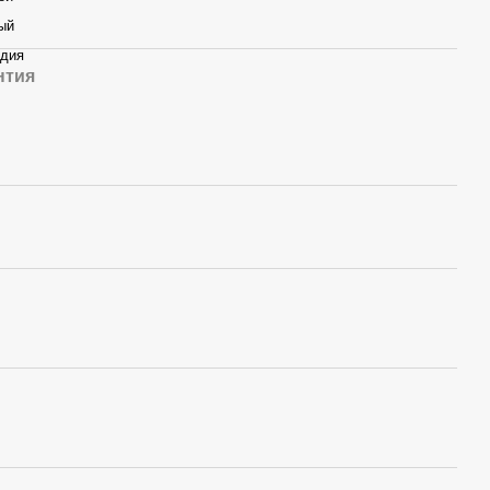
ый
дия
нтия