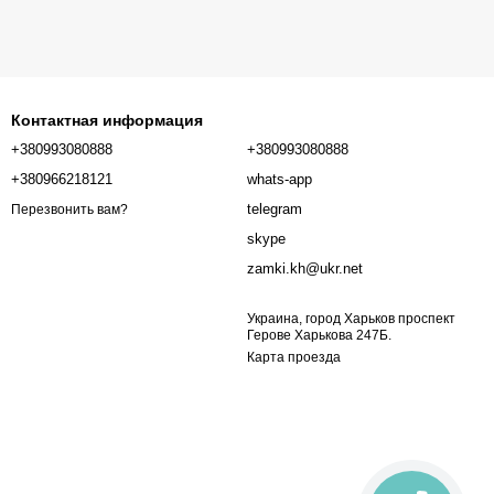
Контактная информация
+380993080888
+380993080888
+380966218121
whats-app
telegram
Перезвонить вам?
skype
zamki.kh@ukr.net
Украина, город Харьков проспект
Герове Харькова 247Б.
Карта проезда