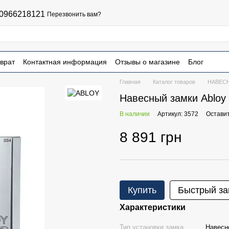
0966218121
Перезвонить вам?
врат
Контактная информация
Отзывы о магазине
Блог
чная оферта
Главная
Каталог товаров
НАВЕС
Навесный замки Ablo
В наличии
Артикул: 3572
Оставит
8 891 грн
Купить
Быстрый за
Характеристики
Тип установки замка
Навесн