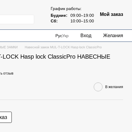
График работы:
Мой заказ
Будние:
09:00–19:00
Сб:
10:00–15:00
Вход
Желания
Рус
Укр
НЫЕ ЗАМКИ
Навесной замок MUL-T-LOCK Hasp lock ClassicPro
-LOCK Hasp lock ClassicPro НАВЕСНЫЕ
ь отзыв
В желания
каз