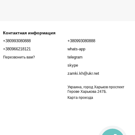
Контактная информация
+380993080888
+380993080888
+380966218121
whats-app
telegram
Перезвонить вам?
skype
zamki.kh@ukr.net
Украина, город Харьков проспект
Герове Харькова 247Б.
Карта проезда