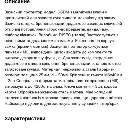
Описание
Захисний протектор моделі 3GDM з магнітним ключем
призначений для захисту сувальдного механізму від зламу.
Захисна шторка броненакладки, додатково захищає ключовий
отвір від потрапляння сторонніх предметів, вандалізму,
підбору відмичок. Виробник: DISEC (Італія) Застосовується з
основними та додатковими замками. Кріплення на корпус
замка (врізний монтаж) Захисний протектор фіксується
гвинтами М6, відповідний щиток входить до комплекту та
виконує декоративну функцію. Для захисту від свердління
додатково в отвори кріплення броненакладки встановлюються
загартовані кульки. Материал: нержавіюча сталь Габаритні
розміри: товщина 25мм, d – 50мм Кріплення: гвинти М6х40мм
– 2шт Спеціальна форма та матеріал гвинтів кріплення (М6)
витримують до 4200кг на злам. Ключі магнітні – 3шт, кодова
картка Обробка нержавіюча сталь матова. Має холодний
сталевий відтінок із матовою поверхнею, що царапана щіткою.
Найкраще підходить для застосування у сучасних інтер’єрах.
Характеристики