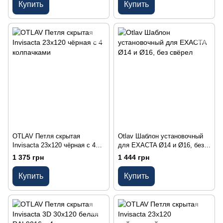
Купить
Купить
OTLAV Петля скрытая
Otlav Шаблон установочный
Invisacta 23х120 чёрная с 4
для EXACTA Ø14 и Ø16, без
колпачками
свёрел
1 375 грн
1 444 грн
Купить
Купить