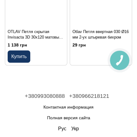
OTLAV Петля скрытая
Otlav Петля ввертная 030 Ø16
Invisacta 3D 30х120 матовый
мм 2-ух штыревая бихром
хром с 4 колпачками
1 138 грн
29 грн
Купить
+380993080888
+380966218121
Контактная информация
Полная версия сайта
Рус
Укр