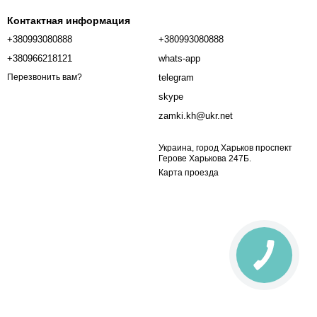
Контактная информация
+380993080888
+380993080888
+380966218121
whats-app
telegram
Перезвонить вам?
skype
zamki.kh@ukr.net
Украина, город Харьков проспект
Герове Харькова 247Б.
Карта проезда